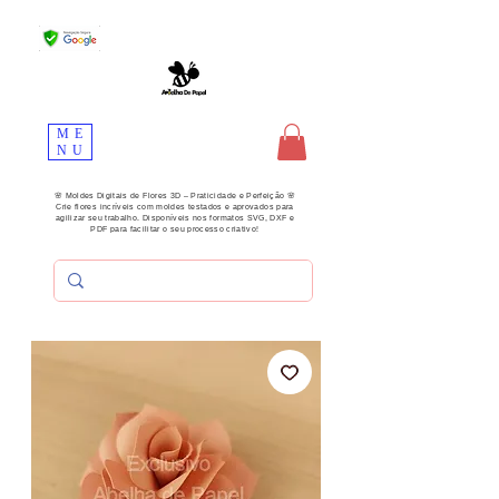
ME
NU
🌸 Moldes Digitais de Flores 3D – Praticidade e Perfeição 🌸
Crie flores incríveis com moldes testados e aprovados para
agilizar seu trabalho. Disponíveis nos formatos SVG, DXF e
PDF para facilitar o seu processo criativo!