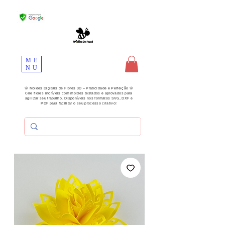
ME
NU
🌸 Moldes Digitais de Flores 3D – Praticidade e Perfeição 🌸
Crie flores incríveis com moldes testados e aprovados para
agilizar seu trabalho. Disponíveis nos formatos SVG, DXF e
PDF para facilitar o seu processo criativo!