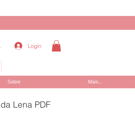
Login
.
!
Sobre
Mais...
enda Lena PDF
Preço