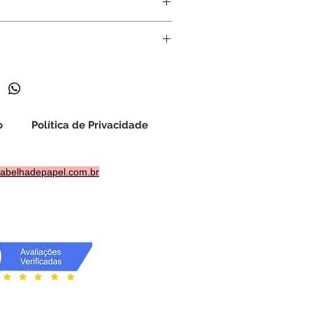
Arts & Crafts
o para download imediato. Leia
suas dúvidas pelo chat. Não
o arquivo, exceto nos casos previstos
o
Política de Privacidade
abelhadepapel.com.br