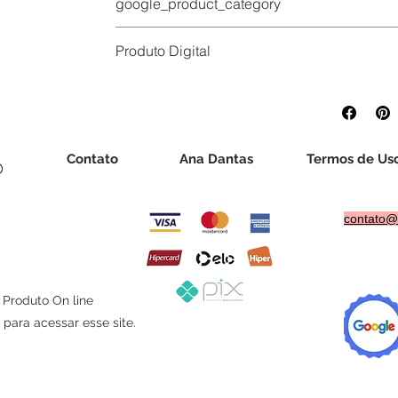
google_product_category
Arts & Entertainment > Hobbies & Creative Arts > 
Produto Digital
Atenção:
Este produto é digital e disponibilizad
atentamente a descrição antes da compra e tire 
realizamos trocas ou devoluções após o acesso a
pelo Código de Defesa do Consumidor.
Contato
Ana Dantas
Termos de Us
®
contato@
, Produto On line
para acessar esse site.