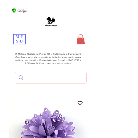
ME
NU
🌸 Moldes Digitais de Flores 3D – Praticidade e Perfeição 🌸
Crie flores incríveis com moldes testados e aprovados para
agilizar seu trabalho. Disponíveis nos formatos SVG, DXF e
PDF para facilitar o seu processo criativo!