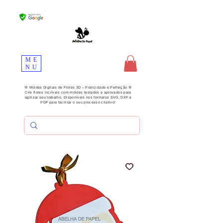
ME
NU
🌸 Moldes Digitais de Flores 3D – Praticidade e Perfeição 🌸
Crie flores incríveis com moldes testados e aprovados para
agilizar seu trabalho. Disponíveis nos formatos SVG, DXF e
PDF para facilitar o seu processo criativo!