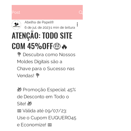
Post
Abelha de Papel®
6 de jul. de 2023
1 min de leitura
ATENÇÃO: TODO SITE
COM 45%OFF🤑🔥
💐 Descubra como Nossos 
Moldes Digitais são a 
Chave para o Sucesso nas 
Vendas! 💐
🎁 Promoção Especial: 45% 
de Desconto em Todo o 
Site! 🎁
📅 Válida até 09/07/23: 
Use o Cupom EUQUERO45 
e Economize! 📅