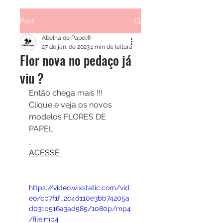
Post
Abelha de Papel®
27 de jan. de 2023
1 min de leitura
Flor nova no pedaço já
viu ?
Então chega mais !!!
Clique e veja os novos 
modelos FLORES DE 
PAPEL 
ACESSE 
https://video.wixstatic.com/vid
eo/cb7f1f_2c4d110e3bb74205a
d031b516a3ad585/1080p/mp4
/file.mp4