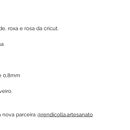
e, roxa e rosa da cricut.
na
 de 0,8mm
eiro.
 nova parceira 
@rendicolla.artesanato