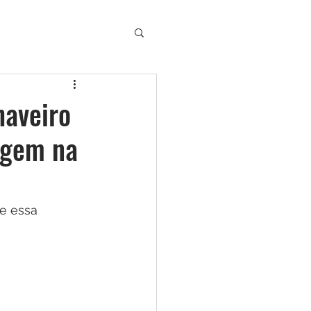
haveiro
lagem na
e essa 