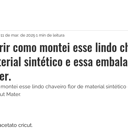
11 de mar. de 2025
1 min de leitura
ir como montei esse lindo c
terial sintético e essa emba
er.
ontei esse lindo chaveiro flor de material sintético 
t Mater.
cetato cricut.