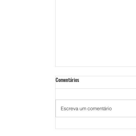
Comentários
Escreva um comentário
Desenvolva decorações
encantadoras com arquivos corte