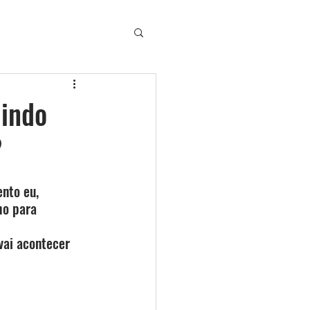
uindo
?
nto eu, 
ho para 
ai acontecer 