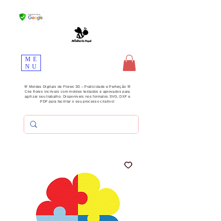
ME
NU
🌸 Moldes Digitais de Flores 3D – Praticidade e Perfeição 🌸
Crie flores incríveis com moldes testados e aprovados para
agilizar seu trabalho. Disponíveis nos formatos SVG, DXF e
PDF para facilitar o seu processo criativo!