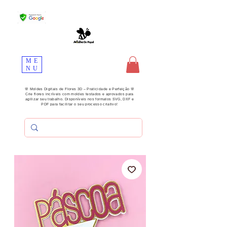
ME
NU
🌸 Moldes Digitais de Flores 3D – Praticidade e Perfeição 🌸
Crie flores incríveis com moldes testados e aprovados para
agilizar seu trabalho. Disponíveis nos formatos SVG, DXF e
PDF para facilitar o seu processo criativo!