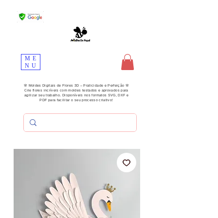
ME
NU
🌸 Moldes Digitais de Flores 3D – Praticidade e Perfeição 🌸
Crie flores incríveis com moldes testados e aprovados para
agilizar seu trabalho. Disponíveis nos formatos SVG, DXF e
PDF para facilitar o seu processo criativo!