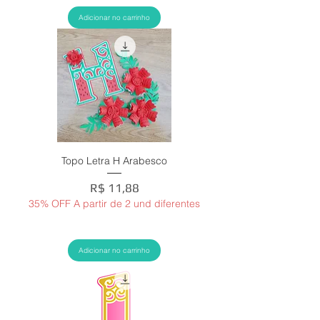
Adicionar no carrinho
Topo Letra H Arabesco
Preço
R$ 11,88
35% OFF A partir de 2 und diferentes
Adicionar no carrinho