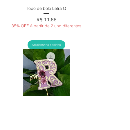
Topo de bolo Letra Q
Preço
R$ 11,88
35% OFF A partir de 2 und diferentes
Adicionar no carrinho
Topo Letra R Arabesco _ Arquivo de corte
Preço
R$ 11,88
35% OFF A partir de 2 und diferentes