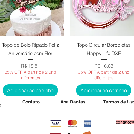
Visualização rápida
Visualização rápida
Topo de Bolo Ripado Feliz
Topo Circular Borboletas
Aniversário com Flor
Happy Life DXF
Preço
Preço
R$ 18,81
R$ 16,83
35% OFF A partir de 2 und
35% OFF A partir de 2 und
diferentes
diferentes
Adicionar ao carrinho
Adicionar ao carrinho
Contato
Ana Dantas
Termos de Us
®
contato@