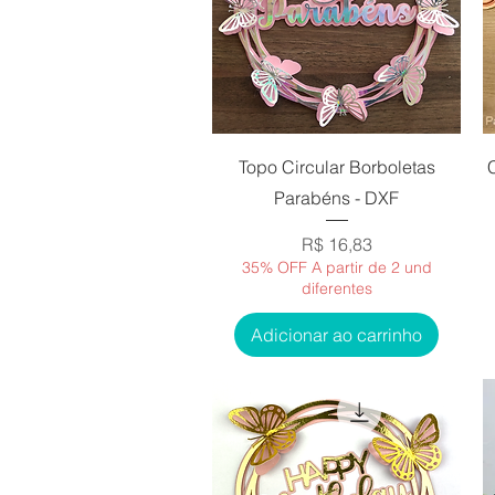
Visualização rápida
Topo Circular Borboletas
Parabéns - DXF
Preço
R$ 16,83
35% OFF A partir de 2 und
diferentes
Adicionar ao carrinho