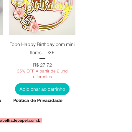
Visualização rápida
Topo Happy Birthday com mini
flores - DXF
Preço
R$ 27,72
35% OFF A partir de 2 und
diferentes
Adicionar ao carrinho
o
Política de Privacidade
abelhadepapel.com.br