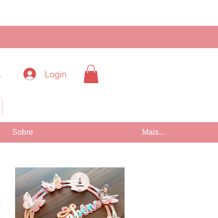
Login
.
!
Sobre
Mais...