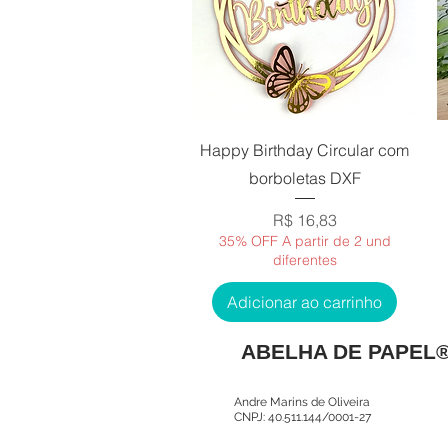
Visualização rápida
Happy Birthday Circular com
borboletas DXF
Preço
R$ 16,83
35% OFF A partir de 2 und
diferentes
Adicionar ao carrinho
ABELHA DE PAPEL
Andre Marins de Oliveira
CNPJ: 40.511.144/0001-27