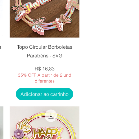
Visualização rápida
m
Topo Circular Borboletas
Parabéns - SVG
Preço
R$ 16,83
35% OFF A partir de 2 und
diferentes
Adicionar ao carrinho