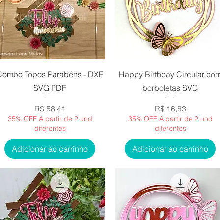
Visualização rápida
Visualização rápida
Combo Topos Parabéns - DXF
Happy Birthday Circular co
SVG PDF
borboletas SVG
Preço
Preço
R$ 58,41
R$ 16,83
35% OFF A partir de 2 und
35% OFF A partir de 2 und
diferentes
diferentes
Adicionar ao carrinho
Adicionar ao carrinho