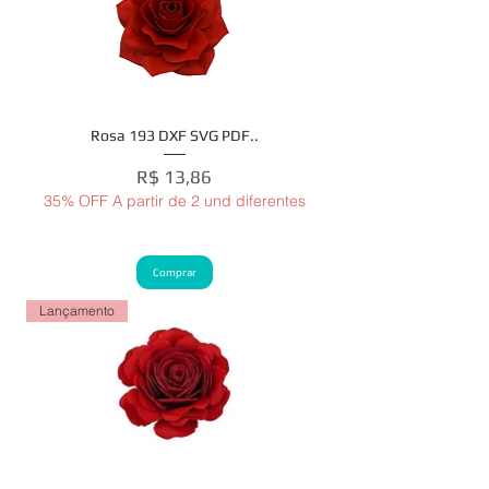
Rosa 193 DXF SVG PDF..
Preço
R$ 13,86
35% OFF A partir de 2 und diferentes
Comprar
Lançamento