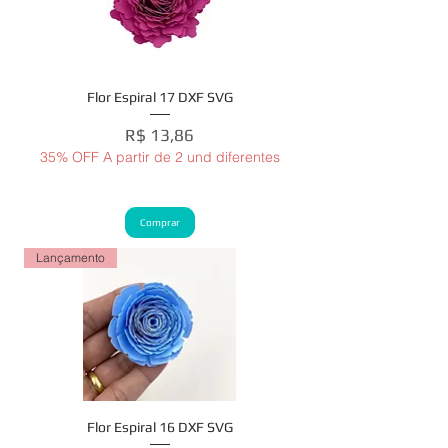
Flor Espiral 17 DXF SVG
Preço
R$ 13,86
35% OFF A partir de 2 und diferentes
Comprar
Lançamento
Flor Espiral 16 DXF SVG