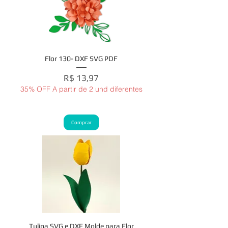
Flor 130- DXF SVG PDF
Preço
R$ 13,97
35% OFF A partir de 2 und diferentes
Comprar
Tulipa SVG e DXF Molde para Flor