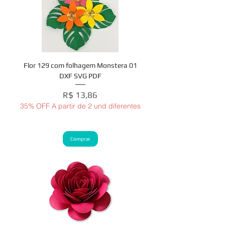
Flor 129 com folhagem Monstera 01
DXF SVG PDF
Preço
R$ 13,86
35% OFF A partir de 2 und diferentes
Comprar