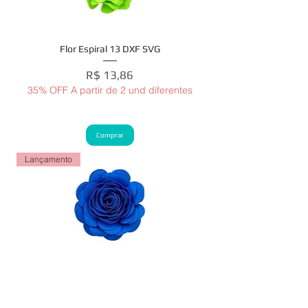
Flor Espiral 13 DXF SVG
Preço
R$ 13,86
35% OFF A partir de 2 und diferentes
Comprar
Lançamento
Flor Espiral 12 DXF SVG
Preço
R$ 13,86