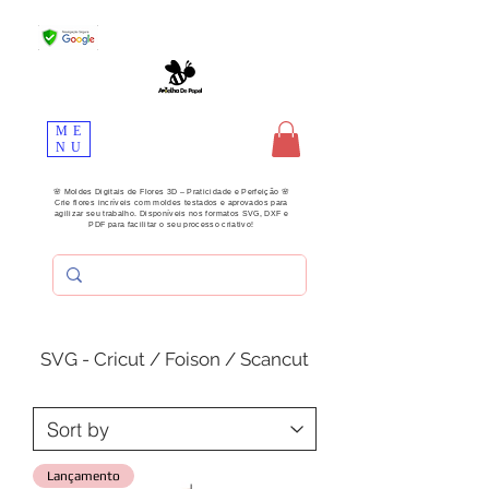
ME
NU
🌸 Moldes Digitais de Flores 3D – Praticidade e Perfeição 🌸
Crie flores incríveis com moldes testados e aprovados para
agilizar seu trabalho. Disponíveis nos formatos SVG, DXF e
PDF para facilitar o seu processo criativo!
SVG - Cricut / Foison / Scancut
Lançamento