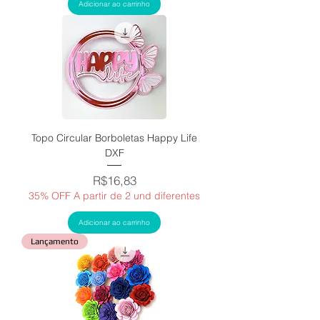
Adicionar ao carrinho
Topo Circular Borboletas Happy Life
DXF
Price
R$16,83
35% OFF A partir de 2 und diferentes
Adicionar ao carrinho
Lançamento