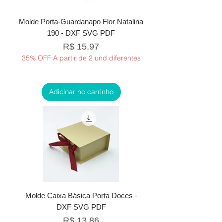
Molde Porta-Guardanapo Flor Natalina
190 - DXF SVG PDF
Preço
R$ 15,97
35% OFF A partir de 2 und diferentes
Adicinar no carrinho
Molde Caixa Básica Porta Doces -
DXF SVG PDF
Preço
R$ 13,86