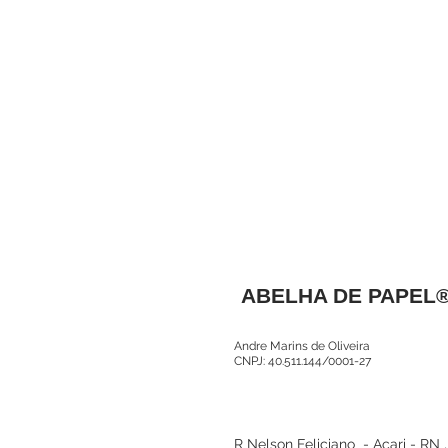
ABELHA DE PAPEL
Andre Marins de Oliveira
CNPJ: 40.511.144/0001-27
R Nelson Feliciano - Acari - RN 