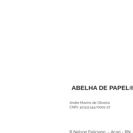
ABELHA DE PAPEL
Andre Marins de Oliveira
CNPJ: 40.511.144/0001-27
R Nelson Feliciano - Acari - RN 