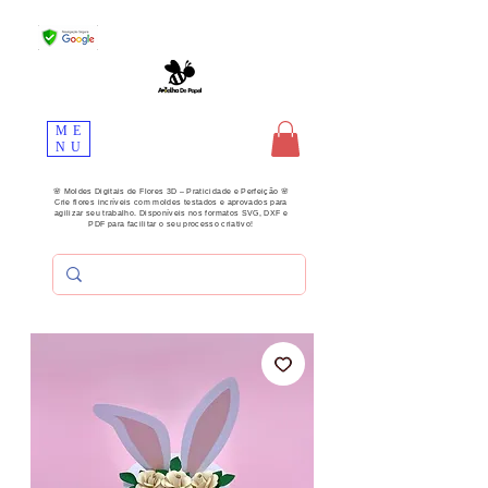
ME
NU
🌸 Moldes Digitais de Flores 3D – Praticidade e Perfeição 🌸
Crie flores incríveis com moldes testados e aprovados para
agilizar seu trabalho. Disponíveis nos formatos SVG, DXF e
PDF para facilitar o seu processo criativo!