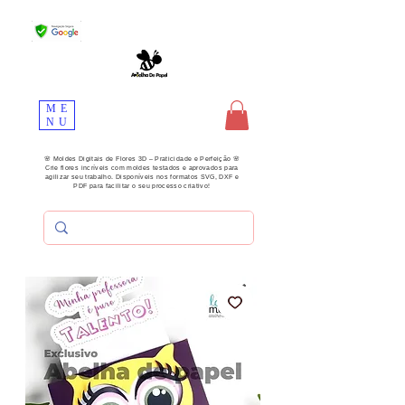
ME
NU
🌸 Moldes Digitais de Flores 3D – Praticidade e Perfeição 🌸
Crie flores incríveis com moldes testados e aprovados para
agilizar seu trabalho. Disponíveis nos formatos SVG, DXF e
PDF para facilitar o seu processo criativo!