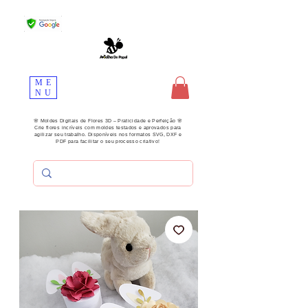
ME
NU
🌸 Moldes Digitais de Flores 3D – Praticidade e Perfeição 🌸
Crie flores incríveis com moldes testados e aprovados para
agilizar seu trabalho. Disponíveis nos formatos SVG, DXF e
PDF para facilitar o seu processo criativo!