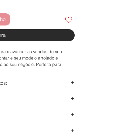
nho
ora
ara alavancar as vendas do seu
ontar e seu modelo arrojado e
o ao seu negócio. Perfeita para
ativo.
tos:
o da caixa.
e Studio Pago
a Designer Bia Meireles, responsável
um e-mail de agradecimento e nele
envio é imediato. Caso não recebe
inco: linhas pontilhadas e linhas