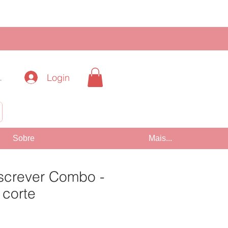
Login
.
!
Sobre
Mais...
screver Combo -
 corte
Preço