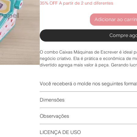
35% OFF A partir de 2 und diferentes
Adicionar ao carri
Compre ag
O combo Caixas Máquinas de Escrever é ideal p
negócio criativo. Ela é prática e econômica de m
divertido agrega mais valor à peça. Gerando lucr
enriquecer seu portfolio com um produto útil e cri
Esse arquivo acompanha:
Você receberá o molde nos seguintes forma
1_
Caixa Máquina de Escrever
2_
Caixa Máquina de Escrever Porta doces
Você receberá o molde nos seguintes formatos:
3_
Caixa Máquina de Escrever Porta Joias
Dimensões
– Abre no Silhouette Studio free
Bônus: 2 papéis digitais para personalizar o fund
– Abre no silhouette Studio Business
10x10x7,5
– para impressão e recorte ou abrir no Silhouett
Observações
Esse printable foi desenvolvida em parceria com 
pela idealização e criação e ilustração.
Após o pagamento ser aprovado, você receberá 
LICENÇA DE USO
estará o botão para download do seu arquivo. O 
O arquivo está disponível em duas versões para v