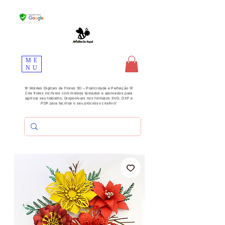
ME
NU
🌸 Moldes Digitais de Flores 3D – Praticidade e Perfeição 🌸
Crie flores incríveis com moldes testados e aprovados para
agilizar seu trabalho. Disponíveis nos formatos SVG, DXF e
PDF para facilitar o seu processo criativo!