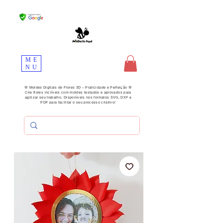
ME
NU
🌸 Moldes Digitais de Flores 3D – Praticidade e Perfeição 🌸
Crie flores incríveis com moldes testados e aprovados para
agilizar seu trabalho. Disponíveis nos formatos SVG, DXF e
PDF para facilitar o seu processo criativo!