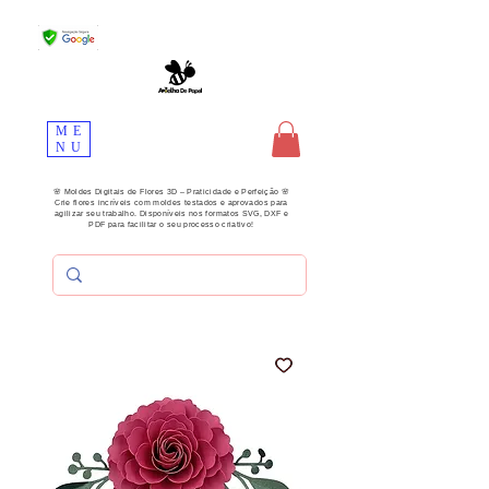
ME
NU
🌸 Moldes Digitais de Flores 3D – Praticidade e Perfeição 🌸
Crie flores incríveis com moldes testados e aprovados para
agilizar seu trabalho. Disponíveis nos formatos SVG, DXF e
PDF para facilitar o seu processo criativo!