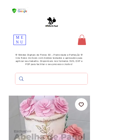
ME
NU
🌸 Moldes Digitais de Flores 3D – Praticidade e Perfeição 🌸
Crie flores incríveis com moldes testados e aprovados para
agilizar seu trabalho. Disponíveis nos formatos SVG, DXF e
PDF para facilitar o seu processo criativo!