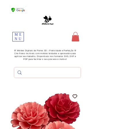
ME
NU
🌸 Moldes Digitais de Flores 3D – Praticidade e Perfeição 🌸
Crie flores incríveis com moldes testados e aprovados para
agilizar seu trabalho. Disponíveis nos formatos SVG, DXF e
PDF para facilitar o seu processo criativo!