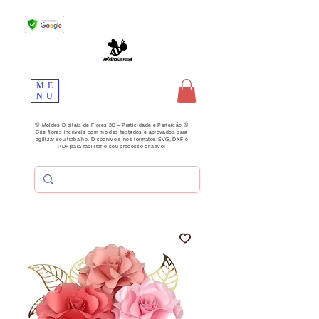
ME
NU
🌸 Moldes Digitais de Flores 3D – Praticidade e Perfeição 🌸
Crie flores incríveis com moldes testados e aprovados para
agilizar seu trabalho. Disponíveis nos formatos SVG, DXF e
PDF para facilitar o seu processo criativo!