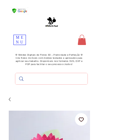
ME
NU
🌸 Moldes Digitais de Flores 3D – Praticidade e Perfeição 🌸
Crie flores incríveis com moldes testados e aprovados para
agilizar seu trabalho. Disponíveis nos formatos SVG, DXF e
PDF para facilitar o seu processo criativo!