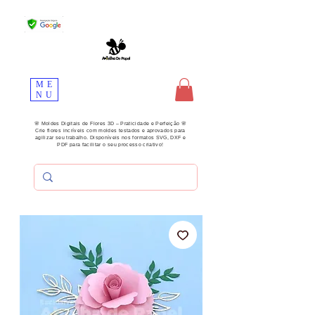
ME
NU
🌸 Moldes Digitais de Flores 3D – Praticidade e Perfeição 🌸
Crie flores incríveis com moldes testados e aprovados para
agilizar seu trabalho. Disponíveis nos formatos SVG, DXF e
PDF para facilitar o seu processo criativo!