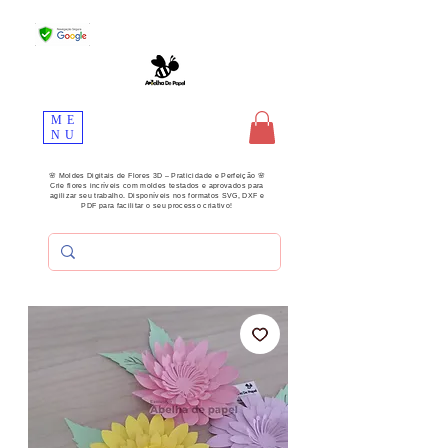
ME
NU
🌸 Moldes Digitais de Flores 3D – Praticidade e Perfeição 🌸
Crie flores incríveis com moldes testados e aprovados para
agilizar seu trabalho. Disponíveis nos formatos SVG, DXF e
PDF para facilitar o seu processo criativo!