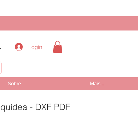
Login
.
!
Sobre
Mais...
rquídea - DXF PDF
Preço