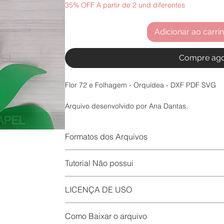
35% OFF A partir de 2 und diferentes
Adicionar ao carri
Compre ag
Flor 72 e Folhagem - Orquídea - DXF PDF SVG
Arquivo desenvolvido por Ana Dantas.
Neste produto já estão inclusas as licenças de 
Formatos dos Arquivos
de peças físicas.
DXF: Silhouette Free e programas de vetorização
Flores para topo de bolo , arquivo para silhouette 
Tutorial Não possui
Arquivo de corte: Impressão e recorte tesourete
na tesoura
SVG: cricurt, Scancut, foison e Silhouette Busine
LICENÇA DE USO
Uso Pessoal: Uso dos Arquivos de Corte para pr
Como Baixar o arquivo
sem fins lucrativos.