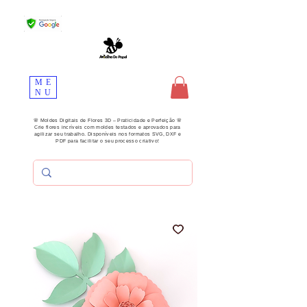
ME
NU
🌸 Moldes Digitais de Flores 3D – Praticidade e Perfeição 🌸
Crie flores incríveis com moldes testados e aprovados para
agilizar seu trabalho. Disponíveis nos formatos SVG, DXF e
PDF para facilitar o seu processo criativo!