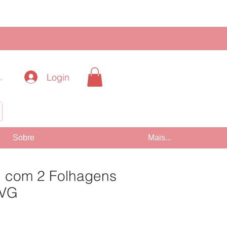
Login
.
!
Sobre
Mais...
1 com 2 Folhagens
SVG
Preço