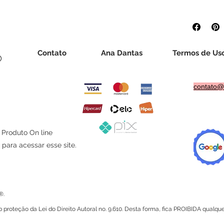
Atenção:
Este produto é digital e disponibilizad
atentamente a descrição antes da compra e tire 
realizamos trocas ou devoluções após o acesso a
pelo Código de Defesa do Consumidor.
Contato
Ana Dantas
Termos de Us
®
contato@
, Produto On line
para acessar esse site.
®.
 proteção da Lei do Direito Autoral no. 9.610. Desta forma, fica PROIBIDA qual