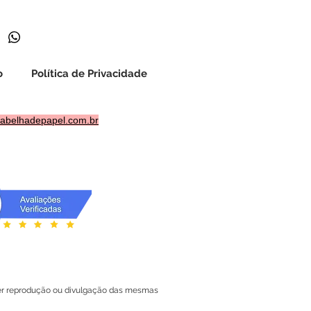
o para download imediato. Leia
suas dúvidas pelo chat. Não
o arquivo, exceto nos casos previstos
o
Política de Privacidade
abelhadepapel.com.br
quer reprodução ou divulgação das mesmas