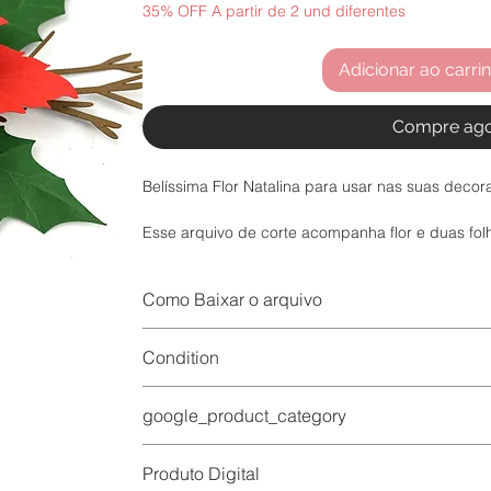
35% OFF A partir de 2 und diferentes
Adicionar ao carri
Compre ag
Belíssima Flor Natalina para usar nas suas decor
Esse arquivo de corte acompanha flor e duas fol
Pode ser cortado em bases de corte A4 ou 30x3
Como Baixar o arquivo
Esse produto pode ser dimensionado para maior
Após a compra aprovada será enviado 1 e-mail c
Condition
mail tem validade de 30 dias , após esse prazo 
O que fazer ?
new
Vai chamar o suporte via whatsapp e eles darão
google_product_category
Arts & Entertainment > Hobbies & Creative Arts > 
Produto Digital