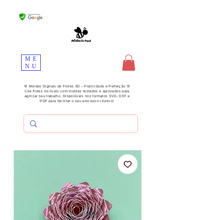
ME
NU
🌸 Moldes Digitais de Flores 3D – Praticidade e Perfeição 🌸
Crie flores incríveis com moldes testados e aprovados para
agilizar seu trabalho. Disponíveis nos formatos SVG, DXF e
PDF para facilitar o seu processo criativo!