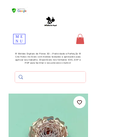
ME
NU
🌸 Moldes Digitais de Flores 3D – Praticidade e Perfeição 🌸
Crie flores incríveis com moldes testados e aprovados para
agilizar seu trabalho. Disponíveis nos formatos SVG, DXF e
PDF para facilitar o seu processo criativo!