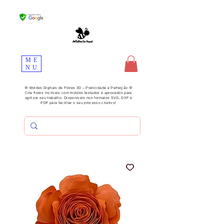
ME
NU
🌸 Moldes Digitais de Flores 3D – Praticidade e Perfeição 🌸
Crie flores incríveis com moldes testados e aprovados para
agilizar seu trabalho. Disponíveis nos formatos SVG, DXF e
PDF para facilitar o seu processo criativo!