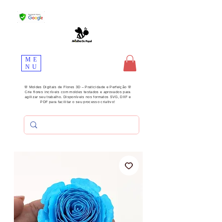
ME
NU
🌸 Moldes Digitais de Flores 3D – Praticidade e Perfeição 🌸
Crie flores incríveis com moldes testados e aprovados para
agilizar seu trabalho. Disponíveis nos formatos SVG, DXF e
PDF para facilitar o seu processo criativo!