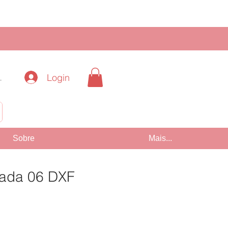
Login
.
!
Sobre
Mais...
dada 06 DXF
Preço