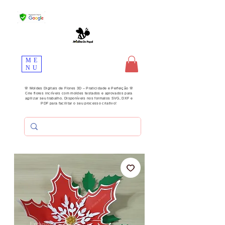
ME
NU
🌸 Moldes Digitais de Flores 3D – Praticidade e Perfeição 🌸
Crie flores incríveis com moldes testados e aprovados para
agilizar seu trabalho. Disponíveis nos formatos SVG, DXF e
PDF para facilitar o seu processo criativo!