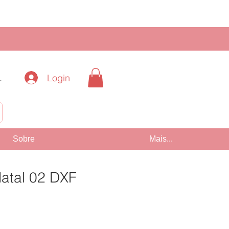
Login
.
!
Sobre
Mais...
Natal 02 DXF
Preço