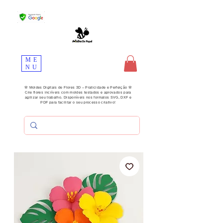
ME
NU
🌸 Moldes Digitais de Flores 3D – Praticidade e Perfeição 🌸
Crie flores incríveis com moldes testados e aprovados para
agilizar seu trabalho. Disponíveis nos formatos SVG, DXF e
PDF para facilitar o seu processo criativo!