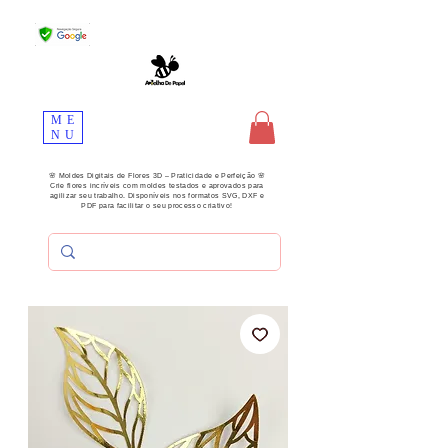
ME
NU
🌸 Moldes Digitais de Flores 3D – Praticidade e Perfeição 🌸
Crie flores incríveis com moldes testados e aprovados para
agilizar seu trabalho. Disponíveis nos formatos SVG, DXF e
PDF para facilitar o seu processo criativo!