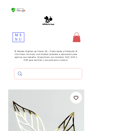
ME
NU
🌸 Moldes Digitais de Flores 3D – Praticidade e Perfeição 🌸
Crie flores incríveis com moldes testados e aprovados para
agilizar seu trabalho. Disponíveis nos formatos SVG, DXF e
PDF para facilitar o seu processo criativo!