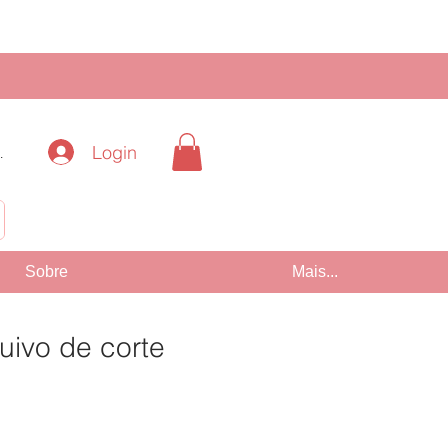
Login
.
!
Sobre
Mais...
uivo de corte
reço