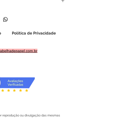
o para download imediato. Leia
suas dúvidas pelo chat. Não
o arquivo, exceto nos casos previstos
o
Política de Privacidade
abelhadepapel.com.br
quer reprodução ou divulgação das mesmas