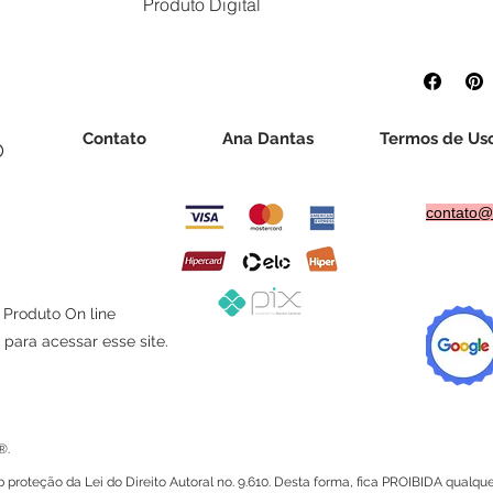
Produto Digital
Atenção:
Este produto é digital e disponibilizad
atentamente a descrição antes da compra e tire 
realizamos trocas ou devoluções após o acesso a
pelo Código de Defesa do Consumidor.
Contato
Ana Dantas
Termos de Us
®
contato@
, Produto On line
para acessar esse site.
®.
 proteção da Lei do Direito Autoral no. 9.610. Desta forma, fica PROIBIDA qual