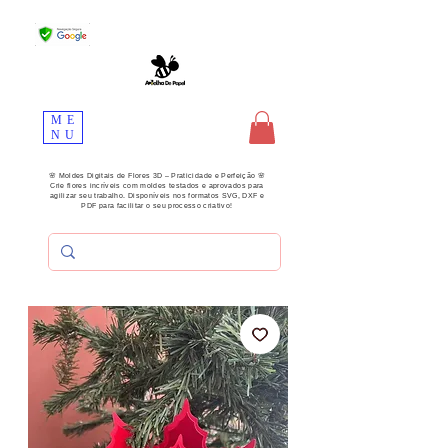
ME
NU
🌸 Moldes Digitais de Flores 3D – Praticidade e Perfeição 🌸
Crie flores incríveis com moldes testados e aprovados para
agilizar seu trabalho. Disponíveis nos formatos SVG, DXF e
PDF para facilitar o seu processo criativo!