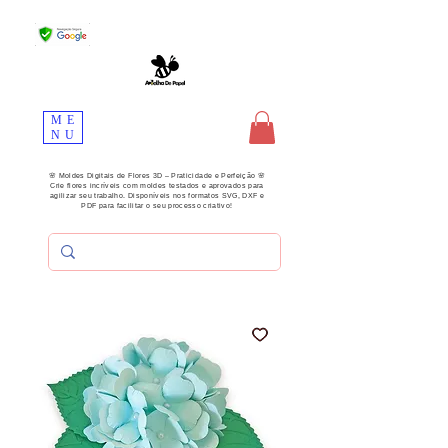
ME
NU
🌸 Moldes Digitais de Flores 3D – Praticidade e Perfeição 🌸
Crie flores incríveis com moldes testados e aprovados para
agilizar seu trabalho. Disponíveis nos formatos SVG, DXF e
PDF para facilitar o seu processo criativo!