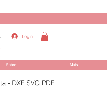
Login
.
!
Sobre
Mais...
sta - DXF SVG PDF
Preço