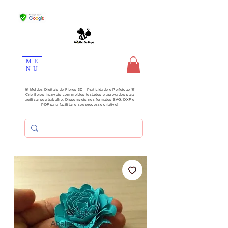
ME
NU
🌸 Moldes Digitais de Flores 3D – Praticidade e Perfeição 🌸
Crie flores incríveis com moldes testados e aprovados para
agilizar seu trabalho. Disponíveis nos formatos SVG, DXF e
PDF para facilitar o seu processo criativo!